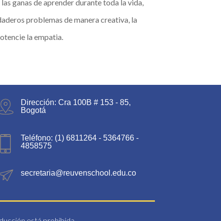
las ganas de aprender durante toda la vida,
rdaderos problemas de manera creativa, la
otencie la empatia.
Dirección: Cra 100B # 153 - 85,
Bogotá
Teléfono: (1) 6811264 - 5364766 -
4858575
secretaria@reuvenschool.edu.co
oducción está prohibida.