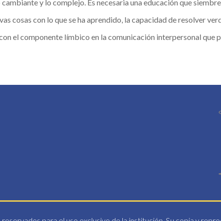
 cambiante y lo complejo. Es necesaria una educación que siembre 
evas cosas con lo que se ha aprendido, la capacidad de resolver ve
con el componente límbico en la comunicación interpersonal que p
reservados para el uso exclusivo de la institución. Su copia y repr