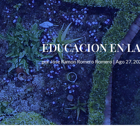
EDUCACION EN LA
por
Jose Ramon Romero Romero
|
Ago 27, 20