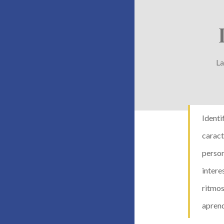
La
Identif
caract
person
intere
ritmos
aprend