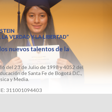
STEIN
LA VERDAD Y LA LIBERTAD”
los nuevos talentos de la
6 del 23 de Julio de 1998 y 4052 del
ducación de Santa Fe de Bogotá D.C.,
ásica y Media.
ANE: 311001094403