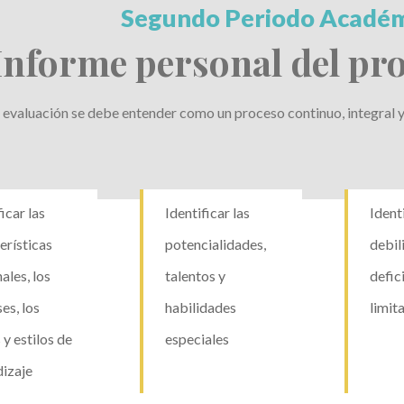
Segundo Periodo Académ
Informe personal del pro
 evaluación se debe entender como un proceso continuo, integral 
icar las
Identificar las
Identi
erísticas
potencialidades,
debil
ales, los
talentos y
defic
ses, los
habilidades
limit
 y estilos de
especiales
izaje