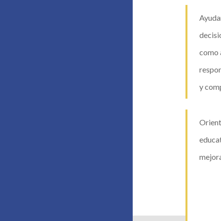
Ayudar
decisi
como 
respo
y com
Orient
educat
mejora