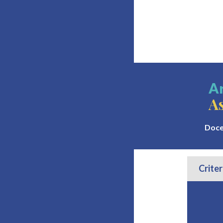
A
A
Doce
Criter