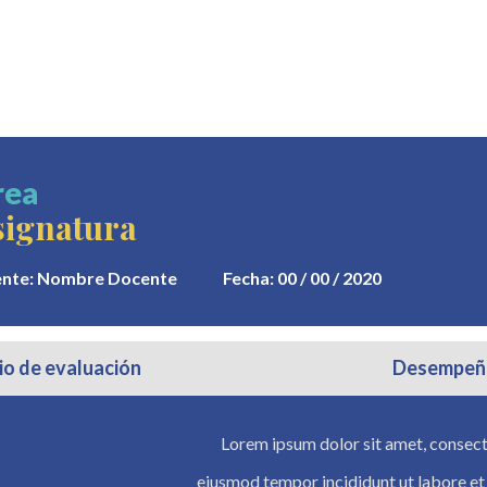
rea
signatura
nte:
Nombre Docente
Fecha:
00 / 00 / 2020
io de evaluación
Desempeñ
Lorem ipsum dolor sit amet, consecte
eiusmod tempor incididunt ut labore et