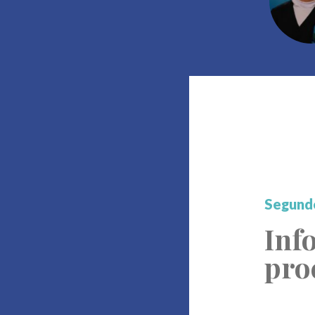
Segund
Inf
pro