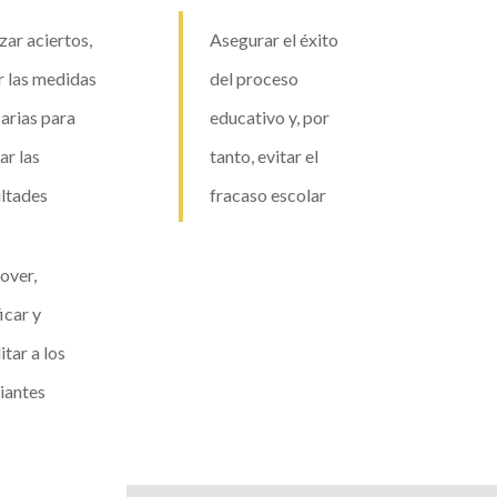
zar aciertos,
Asegurar el éxito
 las medidas
del proceso
arias para
educativo y, por
ar las
tanto, evitar el
ultades
fracaso escolar
over,
icar y
itar a los
iantes