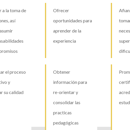
 a la toma de
Ofrecer
Afian
ones, así
oportunidades para
tomar
asumir
aprender de la
neces
nsabilidades
experiencia
super
promisos
dific
ar el proceso
Obtener
Prom
ivo y
información para
certif
r su calidad
re-orientar y
acred
consolidar las
estud
practicas
pedagógicas