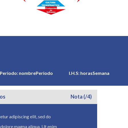
Periodo:
nombrePeriodo
I.H.S:
horasSemana
os
Nota (/4)
tur adipiscing elit, sed do
 dolore magna aliqua. Ut enim