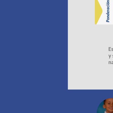
Es
y 
n