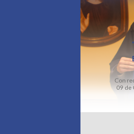
Con re
09 de 