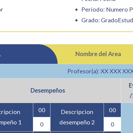
or
Periodo: Numero P
Grado: GradoEstud
1
Nombre del Area
Profesor(a): XX XXX XX
E
Desempeños
/
00
00
ripcion
Descripcion
mpeño 1
desempeño 2
0
0