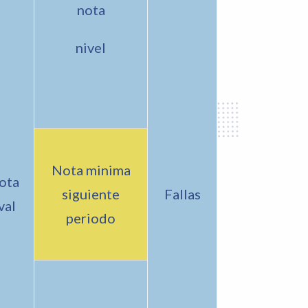
nota
nivel
Nota minima
ota
siguiente
Fallas
val
periodo