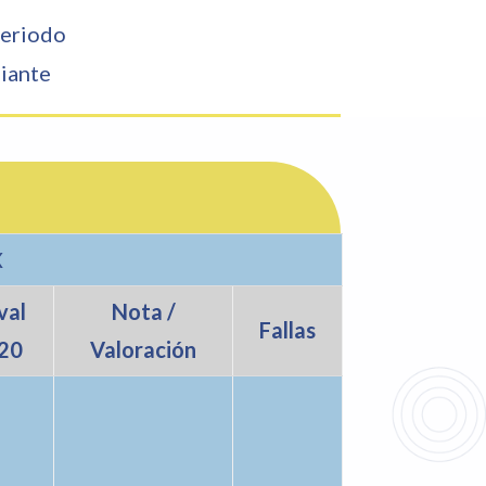
eriodo
iante
X
val
Nota /
Fallas
20
Valoración