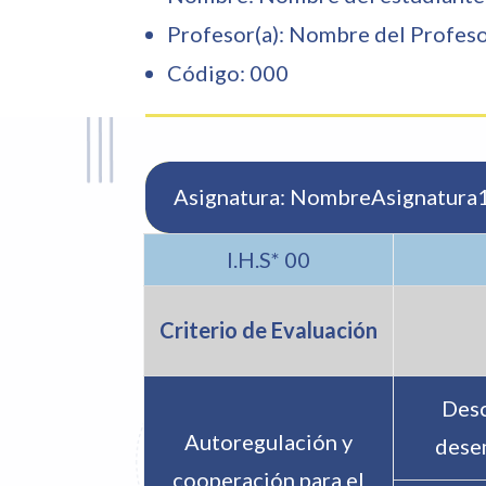
Profesor(a):
Nombre del Profes
Código:
000
Asignatura:
NombreAsignatura
I.H.S* 00
Criterio de Evaluación
Desc
Autoregulación y
dese
cooperación para el