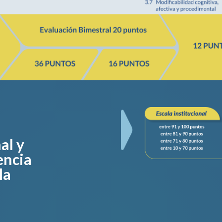
al y
encia
la