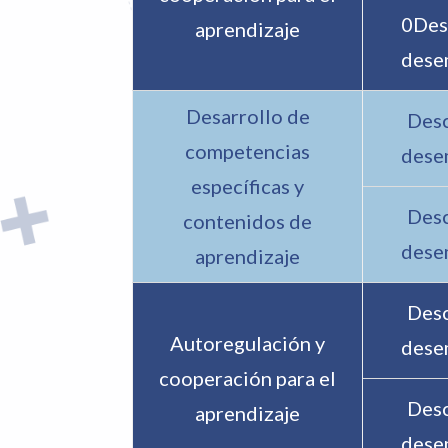
0Des
aprendizaje
dese
Desarrollo de
Desc
competencias
dese
específicas y
Desc
contenidos de
dese
aprendizaje
Desc
Autoregulación y
dese
cooperación para el
Desc
aprendizaje
dese