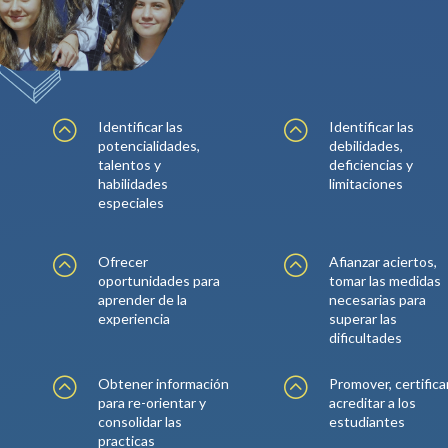
:
:
Identificar las
Identificar las
potencialidades,
debilidades,
talentos y
deficiencias y
habilidades
limitaciones
especiales
:
:
Ofrecer
Afianzar aciertos,
oportunidades para
tomar las medidas
aprender de la
necesarias para
experiencia
superar las
dificultades
:
:
Obtener información
Promover, certifica
para re-orientar y
acreditar a los
consolidar las
estudiantes
practicas